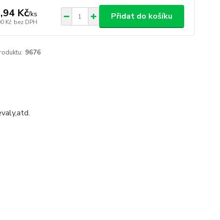
,94 Kč
/
ks
Přidat do košíku
00 Kč
bez DPH
roduktu:
9676
valy,atd.