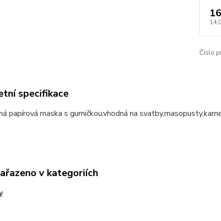
16
14,
Číslo p
tní specifikace
há papírová maska s gumičkou,vhodná na svatby,masopusty,karne
zařazeno v kategoriích
y