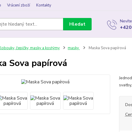
e
Vrácení zboží
Kontakty
Nevíte
Hledat
+420
lobouky, čepičky, masky a kostýmy
masky
Maska Sova papírová
a Sova papírová
Jednod
svatby
Dos
Cen