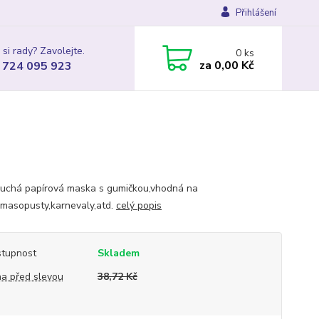
Přihlášení
 si rady? Zavolejte.
0
ks
za
0,00 Kč
 724 095 923
uchá papírová maska s gumičkou,vhodná na
,masopusty,karnevaly,atd.
celý popis
tupnost
Skladem
a před slevou
38,72 Kč