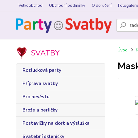
Velkoobchod
Obchodní podmínky
O doručení
Fotogaleri
Úvod
K
SVATBY
Mask
Rozlučková party
Příprava svatby
Pro nevěstu
Brože a perličky
Postavičky na dort a výslužka
Svatební skleničky