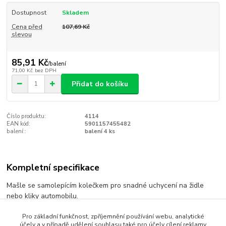
Dostupnost
Skladem
Cena před
107,69 Kč
slevou
85,91 Kč
/
balení
71,00 Kč
bez DPH
Přidat do košíku
Číslo produktu:
4114
EAN kód:
5901157455482
balení::
balení 4 ks
Kompletní specifikace
Mašle se samolepícím kolečkem pro snadné uchycení na židle
nebo kliky automobilu.
Pro základní funkčnost, zpříjemnění používání webu, analytické
účely a v případě udělení souhlasu také pro účely cílení reklamy