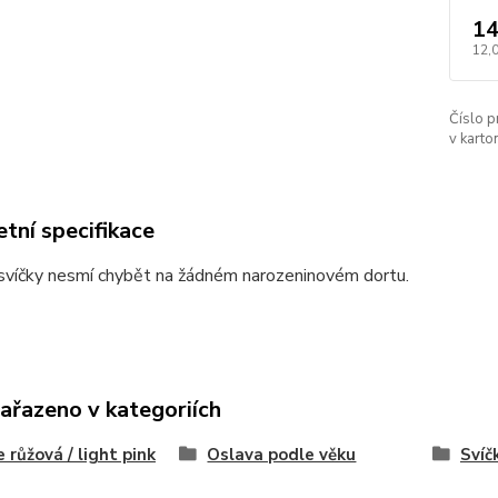
14
12,
Číslo p
v karton
tní specifikace
svíčky nesmí chybět na žádném narozeninovém dortu.
zařazeno v kategoriích
e růžová / light pink
Oslava podle věku
Svíč