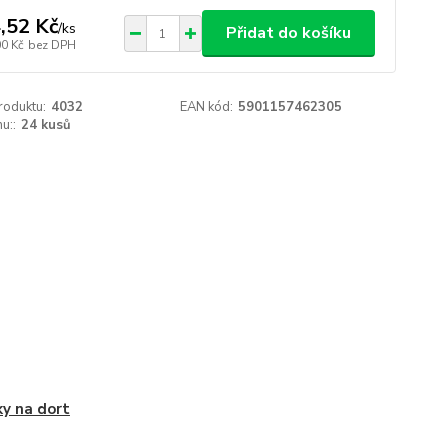
,52 Kč
/
ks
Přidat do košíku
00 Kč
bez DPH
roduktu:
4032
EAN kód:
5901157462305
u::
24 kusů
ky na dort