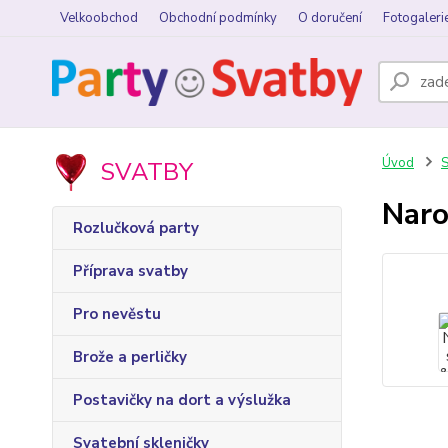
Velkoobchod
Obchodní podmínky
O doručení
Fotogaleri
Úvod
S
SVATBY
Naro
Rozlučková party
Příprava svatby
Pro nevěstu
Brože a perličky
Postavičky na dort a výslužka
Svatební skleničky