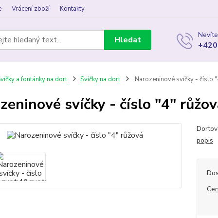
e
Vrácení zboží
Kontakty
Nevíte
Hledat
+420
víčky a fontánky na dort
Svíčky na dort
Narozeninové svíčky - číslo "
zeninové svíčky - číslo "4" růžo
Dortov
popis
Dos
Cen