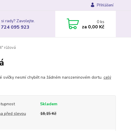
Přihlášení
 si rady? Zavolejte.
0
ks
za
0,00 Kč
 724 095 923
4" růžová
vá
é svíčky nesmí chybět na žádném narozeninovém dortu.
celý
tupnost
Skladem
a před slevou
18,15 Kč