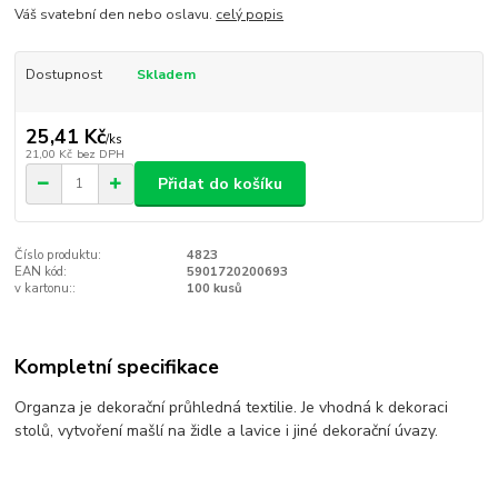
Váš svatební den nebo oslavu.
celý popis
Dostupnost
Skladem
25,41 Kč
/
ks
21,00 Kč
bez DPH
Přidat do košíku
Číslo produktu:
4823
EAN kód:
5901720200693
v kartonu::
100 kusů
Kompletní specifikace
Organza je dekorační průhledná textilie. Je vhodná k dekoraci
stolů, vytvoření mašlí na židle a lavice i jiné dekorační úvazy.