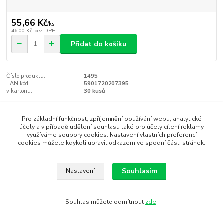
55,66 Kč
/
ks
46,00 Kč
bez DPH
Přidat do košíku
Číslo produktu:
1495
EAN kód:
5901720207395
v kartonu::
30 kusů
Zboží zařazeno v kategoriích
Pro základní funkčnost, zpříjemnění používání webu, analytické
účely a v případě udělení souhlasu také pro účely cílení reklamy
zelená / green
využíváme soubory cookies. Nastavení vlastních preferencí
cookies můžete kdykoli upravit odkazem ve spodní části stránek.
stuhy, organza a krajka
Souhlasím
Nastavení
SEO, design, výroba, administrace - MEDIASYS
Souhlas můžete odmítnout
zde
.