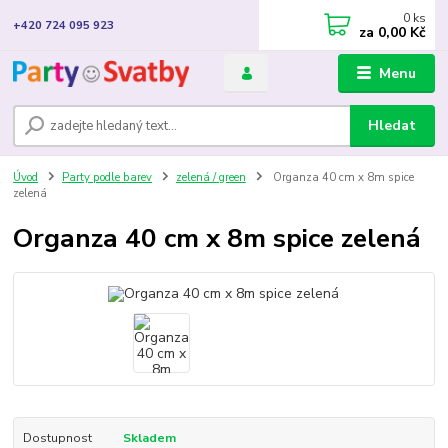
0
ks
+420 724 095 923
za
0,00 Kč
Menu
Hledat
Úvod
Party podle barev
zelená / green
Organza 40 cm x 8m spice
zelená
Organza 40 cm x 8m spice zelená
Dostupnost
Skladem