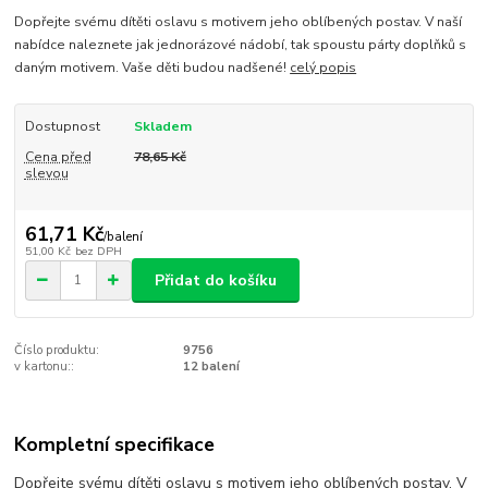
Dopřejte svému dítěti oslavu s motivem jeho oblíbených postav. V naší
nabídce naleznete jak jednorázové nádobí, tak spoustu párty doplňků s
daným motivem. Vaše děti budou nadšené!
celý popis
Dostupnost
Skladem
Cena před
78,65 Kč
slevou
61,71 Kč
/
balení
51,00 Kč
bez DPH
Přidat do košíku
Číslo produktu:
9756
v kartonu::
12 balení
Kompletní specifikace
Dopřejte svému dítěti oslavu s motivem jeho oblíbených postav. V