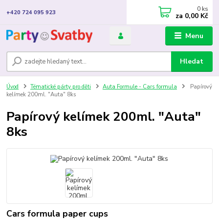
0
ks
+420 724 095 923
za
0,00 Kč
Menu
Hledat
Úvod
Tématické párty pro děti
Auta Formule - Cars formula
Papírový
kelímek 200ml. "Auta" 8ks
Papírový kelímek 200ml. "Auta"
8ks
Cars formula paper cups