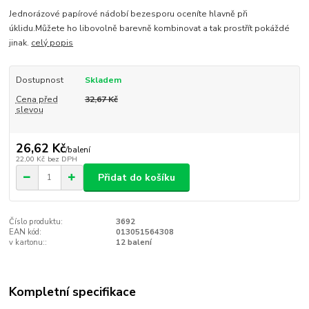
Jednorázové papírové nádobí bezesporu oceníte hlavně při
úklidu.Můžete ho libovolně barevně kombinovat a tak prostřít pokáždé
jinak.
celý popis
Dostupnost
Skladem
Cena před
32,67 Kč
slevou
26,62 Kč
/
balení
22,00 Kč
bez DPH
Přidat do košíku
Číslo produktu:
3692
EAN kód:
013051564308
v kartonu::
12 balení
Kompletní specifikace