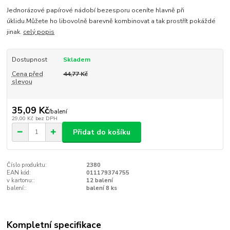
Jednorázové papírové nádobí bezesporu oceníte hlavně při
úklidu.Můžete ho libovolně barevně kombinovat a tak prostřít pokáždé
jinak.
celý popis
Dostupnost
Skladem
Cena před
44,77 Kč
slevou
35,09 Kč
/
balení
29,00 Kč
bez DPH
Přidat do košíku
Číslo produktu:
2380
EAN kód:
011179374755
v kartonu::
12 balení
balení::
balení 8 ks
Kompletní specifikace