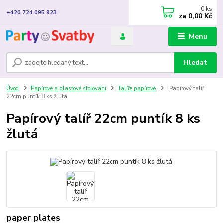
0
ks
+420 724 095 923
za
0,00 Kč
Menu
Hledat
Úvod
Papírové a plastové stolování
Talíře papírové
Papírový talíř
22cm puntík 8 ks žlutá
Papírový talíř 22cm puntík 8 ks
žlutá
paper plates