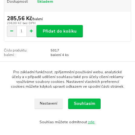
Dostupnost
Skladem
285,56 Kč
/
balení
236,00 Kč
bez DPH
Přidat do košíku
Číslo produktu:
5017
balení::
balení 4 ks
Zboží zařazeno v kategoriích
Pro základní funkčnost, zpříjemnění používání webu, analytické
účely a v případě udělení souhlasu také pro účely cílení reklamy
Velikonoční party
využíváme soubory cookies. Nastavení vlastních preferencí
cookies můžete kdykoli upravit odkazem ve spodní části stránek.
Dekorace a pomůcky pro párty
Souhlasím
Nastavení
SEO, design, výroba, administrace - MEDIASYS
Souhlas můžete odmítnout
zde
.