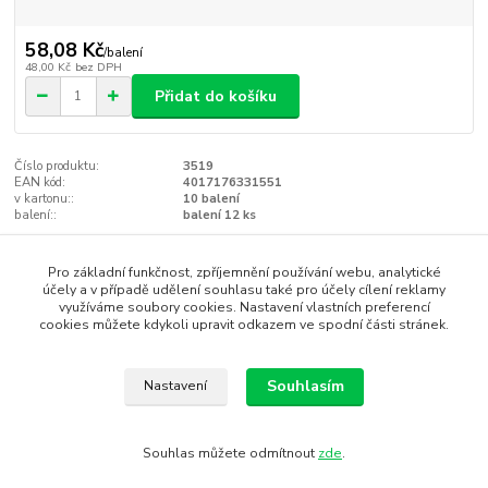
58,08 Kč
/
balení
48,00 Kč
bez DPH
Přidat do košíku
Číslo produktu:
3519
EAN kód:
4017176331551
v kartonu::
10 balení
balení::
balení 12 ks
Zboží zařazeno v kategoriích
Pro základní funkčnost, zpříjemnění používání webu, analytické
účely a v případě udělení souhlasu také pro účely cílení reklamy
využíváme soubory cookies. Nastavení vlastních preferencí
Brože a perličky
cookies můžete kdykoli upravit odkazem ve spodní části stránek.
krémová / cream
Perličky
Souhlasím
Nastavení
Souhlas můžete odmítnout
zde
.