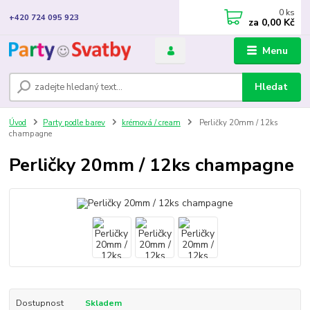
0
ks
+420 724 095 923
za
0,00 Kč
Menu
Hledat
Úvod
Party podle barev
krémová / cream
Perličky 20mm / 12ks
champagne
Perličky 20mm / 12ks champagne
Dostupnost
Skladem