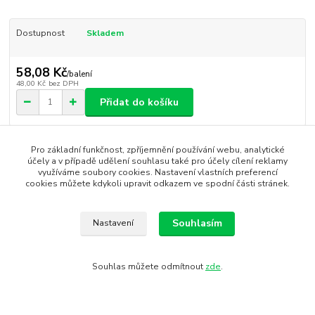
Dostupnost
Skladem
58,08 Kč
/
balení
48,00 Kč
bez DPH
Přidat do košíku
Číslo produktu:
2173
Pro základní funkčnost, zpříjemnění používání webu, analytické
EAN kód:
4017176331223
účely a v případě udělení souhlasu také pro účely cílení reklamy
v kartonu::
10 balení
využíváme soubory cookies. Nastavení vlastních preferencí
cookies můžete kdykoli upravit odkazem ve spodní části stránek.
Zboží zařazeno v kategoriích
Souhlasím
Nastavení
Brože a perličky
krémová / cream
Souhlas můžete odmítnout
zde
.
Perličky