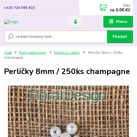
0
ks
+420 724 095 923
za
0,00 Kč
Menu
Hledat
Úvod
Party podle barev
krémová / cream
Perličky 8mm / 250ks
champagne
Perličky 8mm / 250ks champagne