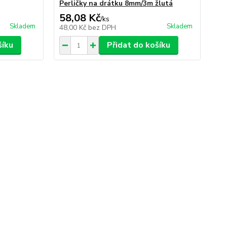
Perličky na drátku 8mm/3m žlutá
Pe
58,08 Kč
50
/
ks
Skladem
Skladem
48,00 Kč
bez DPH
42
šíku
Přidat do košíku