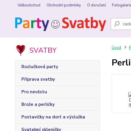
Velkoobchod
Obchodní podmínky
O doručení
Fotogaleri
Úvod
P
SVATBY
Perl
Rozlučková party
Příprava svatby
Pro nevěstu
Brože a perličky
Postavičky na dort a výslužka
Svatební skleničky