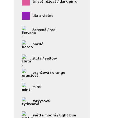
tmavě růžová / dark pink
lila a violet
červená / red
bordó
žlutá / yellow
oranžová / orange
mint
tyrkysová
světle modrá / light bue