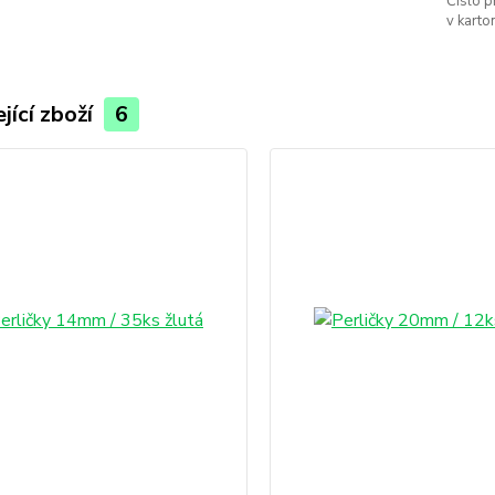
Číslo p
v karton
jící zboží
6