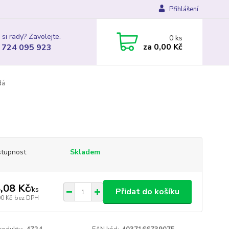
Přihlášení
 si rady? Zavolejte.
0
ks
za
0,00 Kč
 724 095 923
dá
á
tupnost
Skladem
,08 Kč
/
ks
Přidat do košíku
00 Kč
bez DPH