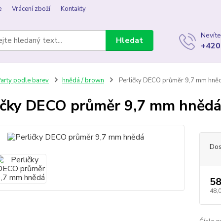
e
Vrácení zboží
Kontakty
Nevíte
Hledat
+420
arty podle barev
hnědá / brown
Perličky DECO průměr 9,7 mm hně
ičky DECO průměr 9,7 mm hněd
Dos
58
48,