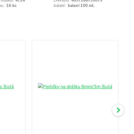
roduktu:
4724
EAN kód:
4037166739075
u::
16 ks
balení::
balení 100 ml.