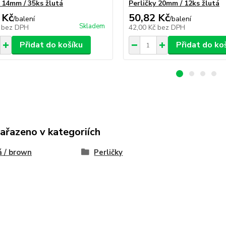
y 14mm / 35ks žlutá
Perličky 20mm / 12ks žlutá
 Kč
50,82 Kč
/
balení
/
balení
Skladem
č
bez DPH
42,00 Kč
bez DPH
Přidat do košíku
Přidat do ko
zařazeno v kategoriích
 / brown
Perličky