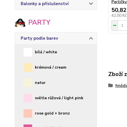
Perličk
Balonky a příslušenství
50,82
42,00 K
PARTY
Party podle barev
bílá / white
krémová / cream
Zboží 
natur
hnědá
světle růžová / light pink
rose gold + bronz