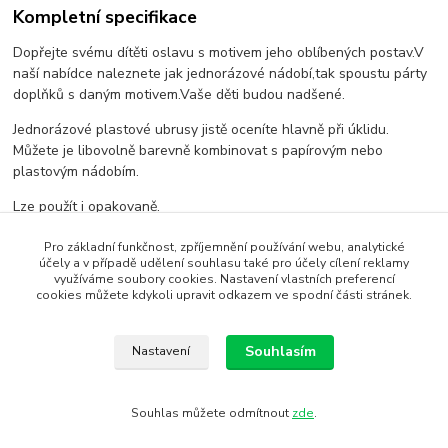
Kompletní specifikace
Dopřejte svému dítěti oslavu s motivem jeho oblíbených postav.V
naší nabídce naleznete jak jednorázové nádobí,tak spoustu párty
doplňků s daným motivem.Vaše děti budou nadšené.
Jednorázové plastové ubrusy jistě oceníte hlavně při úklidu.
Můžete je libovolně barevně kombinovat s papírovým nebo
plastovým nádobím.
Lze použít i opakovaně.
Pro základní funkčnost, zpříjemnění používání webu, analytické
účely a v případě udělení souhlasu také pro účely cílení reklamy
Zboží zařazeno v kategoriích
využíváme soubory cookies. Nastavení vlastních preferencí
cookies můžete kdykoli upravit odkazem ve spodní části stránek.
DOPRODEJ
Ubrusy a prostírání
Souhlasím
Nastavení
Souhlas můžete odmítnout
zde
.
SEO, design, výroba, administrace - MEDIASYS