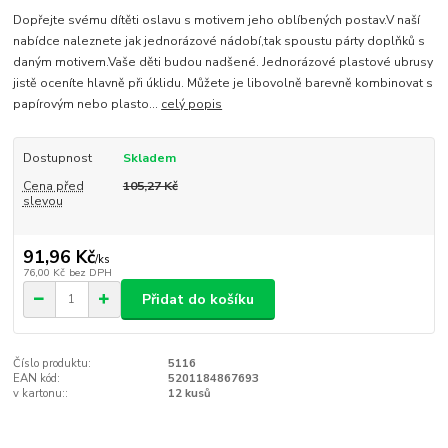
Dopřejte svému dítěti oslavu s motivem jeho oblíbených postav.V naší
nabídce naleznete jak jednorázové nádobí,tak spoustu párty doplňků s
daným motivem.Vaše děti budou nadšené. Jednorázové plastové ubrusy
jistě oceníte hlavně při úklidu. Můžete je libovolně barevně kombinovat s
papírovým nebo plasto...
celý popis
Dostupnost
Skladem
Cena před
105,27 Kč
slevou
91,96 Kč
/
ks
76,00 Kč
bez DPH
Přidat do košíku
Číslo produktu:
5116
EAN kód:
5201184867693
v kartonu::
12 kusů