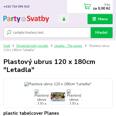
0
ks
+420 724 095 923
za
0,00 Kč
Menu
Hledat
Úvod
Tématické párty pro děti
Letadla - The planes
Plastový ubrus
120 x 180cm "Letadla"
Plastový ubrus 120 x 180cm
"Letadla"
plastic tabelcover Planes