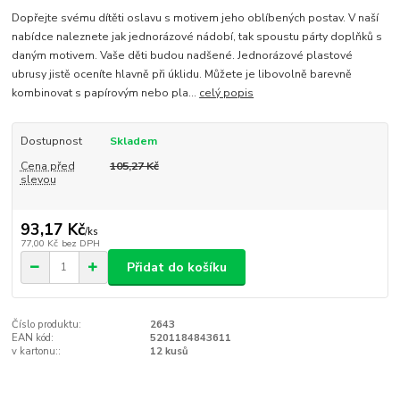
Dopřejte svému dítěti oslavu s motivem jeho oblíbených postav. V naší
nabídce naleznete jak jednorázové nádobí, tak spoustu párty doplňků s
daným motivem. Vaše děti budou nadšené. Jednorázové plastové
ubrusy jistě oceníte hlavně při úklidu. Můžete je libovolně barevně
kombinovat s papírovým nebo pla...
celý popis
Dostupnost
Skladem
Cena před
105,27 Kč
slevou
93,17 Kč
/
ks
77,00 Kč
bez DPH
Přidat do košíku
Číslo produktu:
2643
EAN kód:
5201184843611
v kartonu::
12 kusů