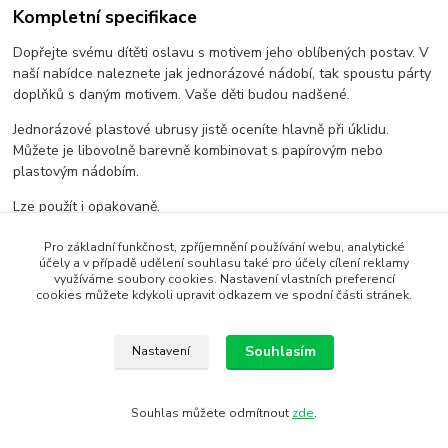
Kompletní specifikace
Dopřejte svému dítěti oslavu s motivem jeho oblíbených postav. V
naší nabídce naleznete jak jednorázové nádobí, tak spoustu párty
doplňků s daným motivem. Vaše děti budou nadšené.
Jednorázové plastové ubrusy jistě oceníte hlavně při úklidu.
Můžete je libovolně barevně kombinovat s papírovým nebo
plastovým nádobím.
Lze použít i opakovaně.
Pro základní funkčnost, zpříjemnění používání webu, analytické
účely a v případě udělení souhlasu také pro účely cílení reklamy
Zboží zařazeno v kategoriích
využíváme soubory cookies. Nastavení vlastních preferencí
cookies můžete kdykoli upravit odkazem ve spodní části stránek.
Letadla - The planes
Ubrusy a prostírání
Souhlasím
Nastavení
Souhlas můžete odmítnout
zde
.
SEO, design, výroba, administrace - MEDIASYS