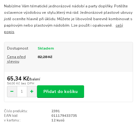
Nabízíme Vám tématické jednorázové nádobí a party doplňky. Potěšte
oslavence výzdobou ve stylu,který má rád. Jednorázové plastové ubrusy
jistě oceníte hlavně při úklidu. Můžete je libovolně barevně kombinovat s
papírovým nebo plastovým nádobím. Lze použít i opakovaně.
celý
popis
Dostupnost
Skladem
Cena před
82,28 Kč
slevou
65,34 Kč
/
balení
54,00 Kč
bez DPH
Přidat do košíku
Číslo produktu:
2391
EAN kód:
011179433735
v kartonu::
12 kusů