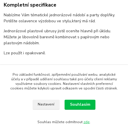
Kompletní specifikace
Nabízíme Vám tématické jednorázové nádobí a party doplňky.
Potěšte oslavence výzdobou ve stylu,který má rád.
Jednorázové plastové ubrusy jistě oceníte hlavně při úklidu.
Můžete je libovolně barevně kombinovat s papírovým nebo
plastovým nádobím.
Lze použít i opakovaně.
Pro základní funkčnost, zpříjemnění používání webu, analytické
účely a v případě udělení souhlasu také pro účely cílení reklamy
Zboží zařazeno v kategoriích
využíváme soubory cookies. Nastavení vlastních preferencí
cookies můžete kdykoli upravit odkazem ve spodní části stránek.
Zebra
Ubrusy a prostírání
Souhlasím
Nastavení
Souhlas můžete odmítnout
zde
.