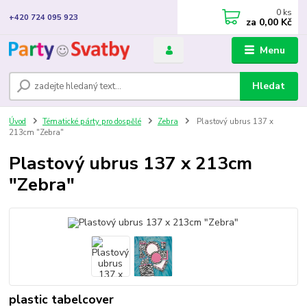
0
ks
+420 724 095 923
za
0,00 Kč
Menu
Hledat
Úvod
Tématické párty pro dospělé
Zebra
Plastový ubrus 137 x
213cm "Zebra"
Plastový ubrus 137 x 213cm
"Zebra"
plastic tabelcover