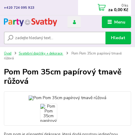
0
ks
+420 724 095 923
za
0,00 Kč
Menu
Hledat
Úvod
Svatební doplňky + dekorace
Pom Pom 35cm papírový tmavě
růžová
Pom Pom 35cm papírový tmavě
růžová
Pom pom je elegantní dekorace, která dodá prostoru jedinečnou