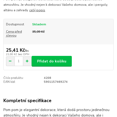
atmosféru. Je vhodný nejen k dekoraci Vašeho domova, ale i pergoly,
altánu a zahrady.
celý popis
Dostupnost
Skladem
Cena před
35,09 Kč
slevou
25,41 Kč
/
ks
21,00 Kč
bez DPH
Přidat do košíku
Číslo produktu:
4208
EAN kód:
5901157469274
Kompletní specifikace
Pom pom je elegantní dekorace, která dodá prostoru jedinečnou
atmosféru. Je vhodný nejen k dekoraci Vašeho domova, ale i