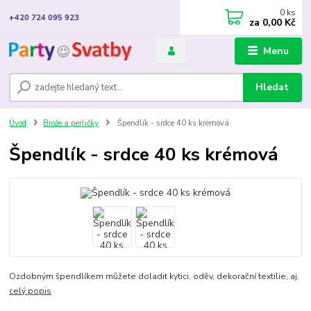
0
ks
+420 724 095 923
za
0,00 Kč
Menu
Hledat
Úvod
Brože a perličky
Špendlík - srdce 40 ks krémová
Špendlík - srdce 40 ks krémová
Ozdobným špendlíkem můžete doladit kytici, oděv, dekorační textilie, aj.
celý popis