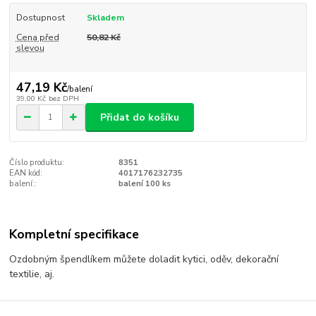
Dostupnost
Skladem
Cena před
50,82 Kč
slevou
47,19 Kč
/
balení
39,00 Kč
bez DPH
Přidat do košíku
Číslo produktu:
8351
EAN kód:
4017176232735
balení::
balení 100 ks
Kompletní specifikace
Ozdobným špendlíkem můžete doladit kytici, oděv, dekorační
textilie, aj.