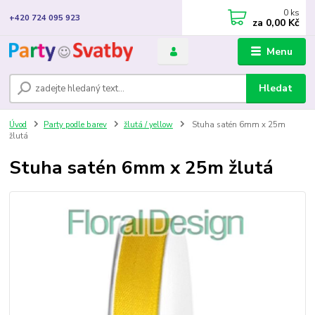
0
ks
+420 724 095 923
za
0,00 Kč
Menu
Hledat
Úvod
Party podle barev
žlutá / yellow
Stuha satén 6mm x 25m
žlutá
Stuha satén 6mm x 25m žlutá