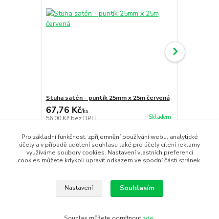
Stuha satén - puntík 25mm x 25m červená
Stuha satén
67,76 Kč
199,65 K
/
ks
Skladem
56,00 Kč
bez DPH
165,00 Kč
be
Přidat do košíku
Pro základní funkčnost, zpříjemnění používání webu, analytické
účely a v případě udělení souhlasu také pro účely cílení reklamy
využíváme soubory cookies. Nastavení vlastních preferencí
cookies můžete kdykoli upravit odkazem ve spodní části stránek.
Souhlasím
Nastavení
Zboží zařazeno v kategoriích
žlutá / yellow
Souhlas můžete odmítnout
zde
.