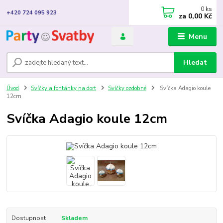
0
ks
+420 724 095 923
za
0,00 Kč
Menu
Hledat
Úvod
Svíčky a fontánky na dort
Svíčky ozdobné
Svíčka Adagio koule
12cm
Svíčka Adagio koule 12cm
Dostupnost
Skladem