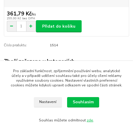
361,79 Kč
/
ks
299,00 Kč
bez DPH
Přidat do košíku
Číslo produktu:
1514
Zboží zařazeno v kategoriích
Pro základní funkčnost, zpříjemnění používání webu, analytické
Svíčky ozdobné
účely a v případě udělení souhlasu také pro účely cílení reklamy
využíváme soubory cookies. Nastavení vlastních preferencí
cookies můžete kdykoli upravit odkazem ve spodní části stránek.
SEO, design, výroba, administrace - MEDIASYS
Souhlasím
Nastavení
Souhlas můžete odmítnout
zde
.