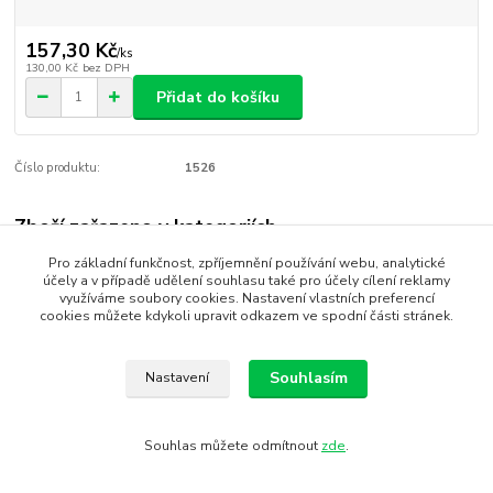
157,30 Kč
/
ks
130,00 Kč
bez DPH
Přidat do košíku
Číslo produktu:
1526
Zboží zařazeno v kategoriích
Pro základní funkčnost, zpříjemnění používání webu, analytické
Svíčky ozdobné
účely a v případě udělení souhlasu také pro účely cílení reklamy
využíváme soubory cookies. Nastavení vlastních preferencí
cookies můžete kdykoli upravit odkazem ve spodní části stránek.
SEO, design, výroba, administrace - MEDIASYS
Souhlasím
Nastavení
Souhlas můžete odmítnout
zde
.