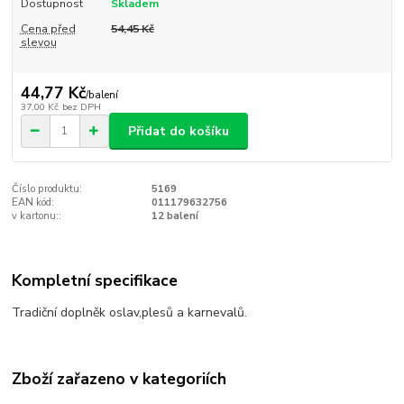
Dostupnost
Skladem
Cena před
54,45 Kč
slevou
44,77 Kč
/
balení
37,00 Kč
bez DPH
Přidat do košíku
Číslo produktu:
5169
EAN kód:
011179632756
v kartonu::
12 balení
Kompletní specifikace
Tradiční doplněk oslav,plesů a karnevalů.
Zboží zařazeno v kategoriích