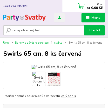
0
ks
+420 724 095 923
za
0,00 Kč
Menu
Hledat
Úvod
Banery a závěsné dekorace
swirls
Swirls 65 cm, 8 ks červená
Swirls 65 cm, 8 ks červená
Tradiční doplněk oslav,plesů a karnevalů.
celý popis