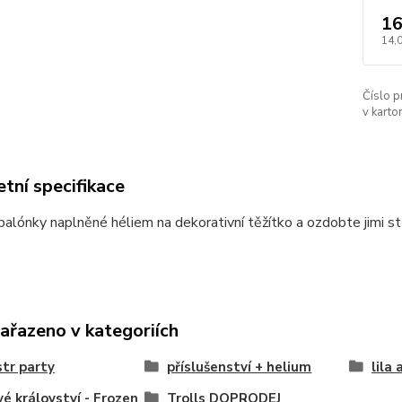
16
14,
Číslo p
v karton
tní specifikace
balónky naplněné héliem na dekorativní těžítko a ozdobte jimi st
zařazeno v kategoriích
str party
příslušenství + helium
lila 
é království - Frozen
Trolls DOPRODEJ