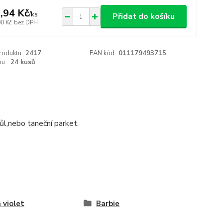
,94 Kč
/
ks
Přidat do košíku
00 Kč
bez DPH
roduktu:
2417
EAN kód:
011179493715
u::
24 kusů
ůl,nebo taneční parket.
a violet
Barbie