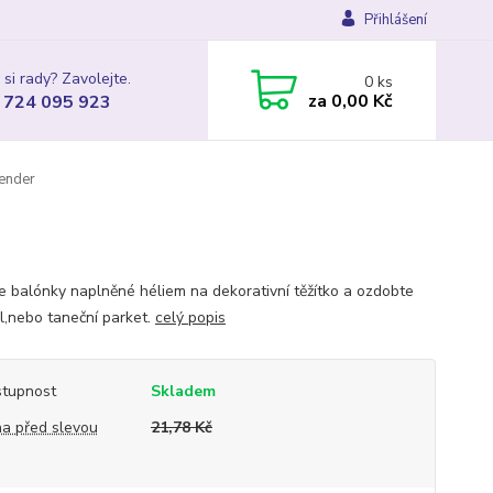
Přihlášení
 si rady? Zavolejte.
0
ks
za
0,00 Kč
 724 095 923
vender
te balónky naplněné héliem na dekorativní těžítko a ozdobte
ůl,nebo taneční parket.
celý popis
tupnost
Skladem
a před slevou
21,78 Kč