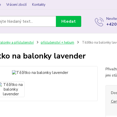
e
Vrácení zboží
Kontakty
Nevíte
Hledat
+420
alonky a příslušenství
příslušenství + helium
Těžítko na balonky la
tko na balonky lavender
Přivaž
jimi st
Dos
Cen