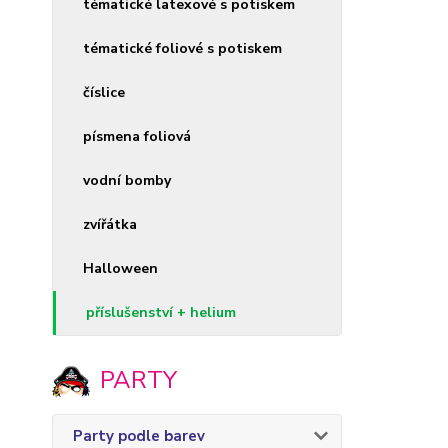
tématické latexové s potiskem
tématické foliové s potiskem
číslice
písmena foliová
vodní bomby
zvířátka
Halloween
příslušenství + helium
PARTY
Party podle barev