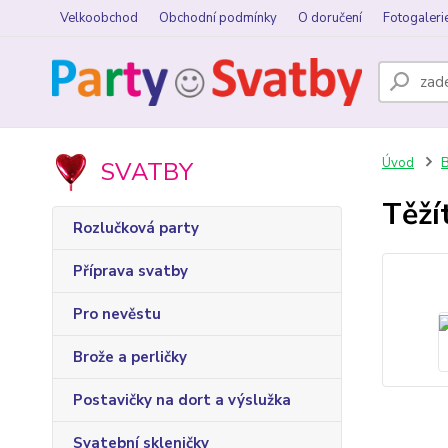
Velkoobchod
Obchodní podmínky
O doručení
Fotogaleri
Úvod
B
SVATBY
Těží
Rozlučková party
Příprava svatby
Pro nevěstu
Brože a perličky
Postavičky na dort a výslužka
Svatební skleničky