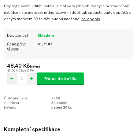
Dopřejte svému dítěti oslavu s motivem jeho oblíbených postav. V naší
nabídce naleznete jak jednorázové nádobí, tak spoustu párty doplňků s
daným motivem. Vaše děti budou nadšené.
celý popis
Dostupnost
Skladem
Cena před
61,71 Kč
slevou
48,40 Kč
/
balení
40,00 Kč
bez DPH
Přidat do košíku
Číslo produktu:
2568
v kartonu::
30 balení
balení::
balení 20 ks
Kompletní specifikace