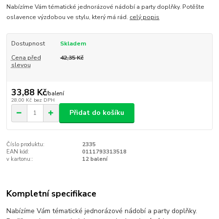
Nabízíme Vám tématické jednorázové nádobí a party doplňky. Potěšte
oslavence výzdobou ve stylu, který má rád.
celý popis
Dostupnost
Skladem
Cena před
42,35 Kč
slevou
33,88 Kč
/
balení
28,00 Kč
bez DPH
Přidat do košíku
Číslo produktu:
2335
EAN kód:
0111793313518
v kartonu::
12 balení
Kompletní specifikace
Nabízíme Vám tématické jednorázové nádobí a party doplňky.